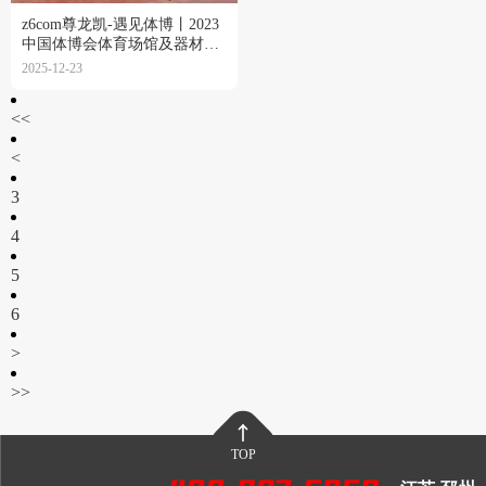
z6com尊龙凯-遇见体博丨2023
中国体博会体育场馆及器材展
区：扎实推进“体教融合”，青
2025-12-23
少年体育基础设施“内外兼修”
<<
<
3
4
5
6
>
>>
TOP