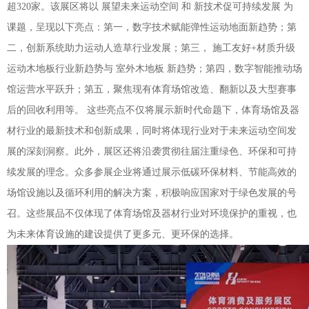
超320家。该展区将以 展望未来运动空间 和 新技术促可持续发展 为
课题，呈现以下亮点：第一，数字技术赋能弹性运动地面新趋势；第
二，创新系统助力运动人造草行业发展；第三， 施工友好+材质升级
运动木地板行业新趋势与 室外木地板 新趋势；第四，数字智能推动场
馆运营水平跃升；第五，聚焦现有体育场馆改造、翻新以及大型赛事
后的回收利用等。 这些亮点不仅将展示新时代命题下，体育场馆及器
材行业的最新技术和创新成果，同时将体现行业对于未来运动空间发
展的深刻洞察。此外，展区还将沿袭贯彻往届注重绿色、环保和可持
续发展的理念。众多参展企业将通过展示低碳环保材料、节能高效的
场馆设施以及循环利用的解决方案，积极响应国家对于绿色发展的号
召。这些展品不仅体现了体育场馆及器材行业对环境保护的重视，也
为未来体育设施的建设提供了更多元、更环保的选择。