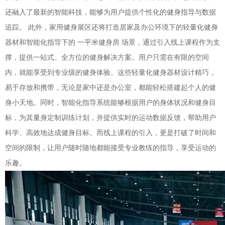
还融入了最新的智能科技，能够为用户提供个性化的健身指导与数据
追踪。 此外，家用健身展区还将打造居家及办公环境下的轻量化健身
器材和智能化指导下的 一平米健身房 场景，通过引入线上课程作为支
撑，提供一站式、全方位的健身解决方案。用户只需在有限的空间
内，就能享受到专业级的健身体验。这些轻量化健身器材设计精巧，
易于存放和携带，无论是家中还是办公室，都能轻松搭建起个人的健
身小天地。同时，智能化指导系统能够根据用户的身体状况和健身目
标，为其量身定制训练计划，并提供实时的运动数据反馈，帮助用户
科学、高效地达成健身目标。而线上课程的引入，更是打破了时间和
空间的限制，让用户随时随地都能接受专业教练的指导，享受运动的
乐趣。