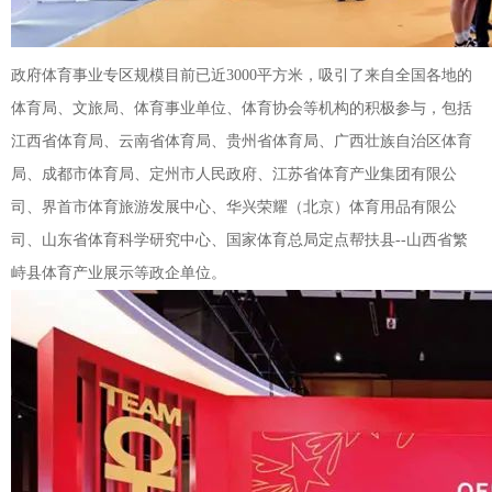
政府体育事业专区规模目前已近3000平方米，吸引了来自全国各地的
体育局、文旅局、体育事业单位、体育协会等机构的积极参与，包括
江西省体育局、云南省体育局、贵州省体育局、广西壮族自治区体育
局、成都市体育局、定州市人民政府、江苏省体育产业集团有限公
司、界首市体育旅游发展中心、华兴荣耀（北京）体育用品有限公
司、山东省体育科学研究中心、国家体育总局定点帮扶县--山西省繁
峙县体育产业展示等政企单位。