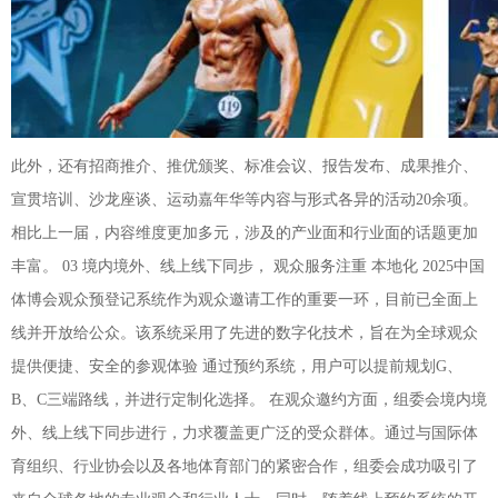
此外，还有招商推介、推优颁奖、标准会议、报告发布、成果推介、
宣贯培训、沙龙座谈、运动嘉年华等内容与形式各异的活动20余项。
相比上一届，内容维度更加多元，涉及的产业面和行业面的话题更加
丰富。 03 境内境外、线上线下同步， 观众服务注重 本地化 2025中国
体博会观众预登记系统作为观众邀请工作的重要一环，目前已全面上
线并开放给公众。该系统采用了先进的数字化技术，旨在为全球观众
提供便捷、安全的参观体验 通过预约系统，用户可以提前规划G、
B、C三端路线，并进行定制化选择。 在观众邀约方面，组委会境内境
外、线上线下同步进行，力求覆盖更广泛的受众群体。通过与国际体
育组织、行业协会以及各地体育部门的紧密合作，组委会成功吸引了