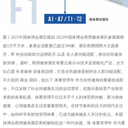
图丨2025中国体博会展区规划 2025中国体博会商用健身展区参展规模
超5万平方米，参展企业数量已超过380家。展区将围绕两大主题展
开，即 科技创新助力品牌跃升 以及 全人群功能适配，推动全民健身
新浪潮 。届时，商用健身展区将重点展示AI技术及智能化产品，全方
位凸显 长者健身 设备新趋势，打造全民健身器材的全人群功能适配。
不久前的 两会 期间，提出了 体重管理年 作为全民健身的重要组成部
分，不仅反映了社会对健康生活的迫切需求，也预示着体育产业将迎
来新的发展机遇。体重管理不仅仅关乎个人的体型和外貌，更与身体
健康、心理健康及生活质量紧密相关。在快节奏和高压力的现代生活
中，如何科学有效地管理体重，已成为越来越多人关注的焦点。本届
体博会商用健身展区将积极响应这一时代命题，将 体重管理年 作为重