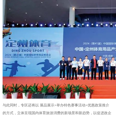
与此同时，专区还将以 展品展示+举办特色赛事活动+优惠政策推介
的方式，立体呈现国内体育旅游消费的新场景和新趋势，以促进政企