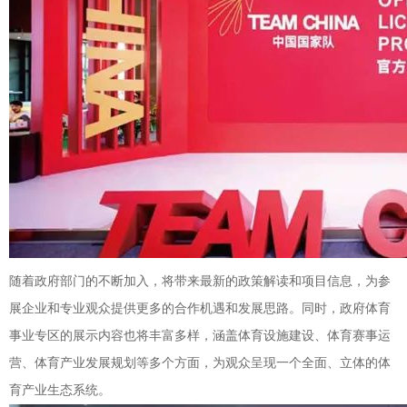
随着政府部门的不断加入，将带来最新的政策解读和项目信息，为参
展企业和专业观众提供更多的合作机遇和发展思路。同时，政府体育
事业专区的展示内容也将丰富多样，涵盖体育设施建设、体育赛事运
营、体育产业发展规划等多个方面，为观众呈现一个全面、立体的体
育产业生态系统。