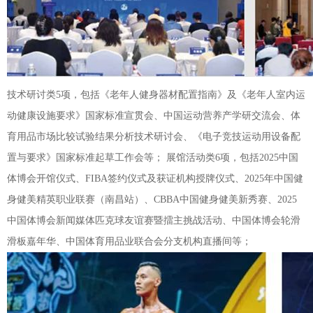
技术研讨类5项，包括《老年人健身器材配置指南》及《老年人室内运
动健康设施要求》国家标准宣贯会、中国运动营养产学研交流会、体
育用品市场比较试验结果分析技术研讨会、《电子竞技运动用设备配
置与要求》国家标准起草工作会等； 展馆活动类6项，包括2025中国
体博会开馆仪式、FIBA签约仪式及获证机构授牌仪式、2025年中国健
身健美精英职业联赛（南昌站）、CBBA中国健身健美新秀赛、2025
中国体博会新闻媒体匹克球友谊赛暨擂主挑战活动、中国体博会轮滑
滑板嘉年华、中国体育用品业联合会分支机构直播间等；