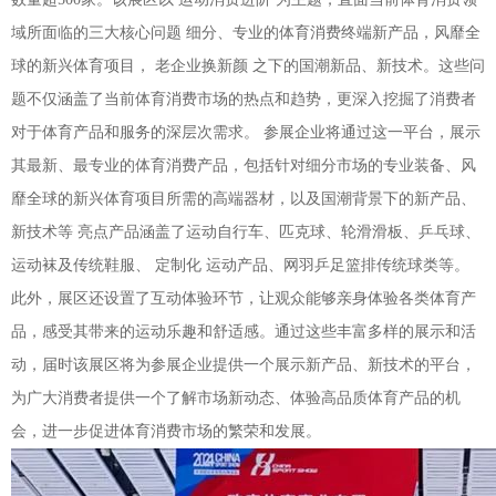
域所面临的三大核心问题 细分、专业的体育消费终端新产品，风靡全
球的新兴体育项目， 老企业换新颜 之下的国潮新品、新技术。这些问
题不仅涵盖了当前体育消费市场的热点和趋势，更深入挖掘了消费者
对于体育产品和服务的深层次需求。 参展企业将通过这一平台，展示
其最新、最专业的体育消费产品，包括针对细分市场的专业装备、风
靡全球的新兴体育项目所需的高端器材，以及国潮背景下的新产品、
新技术等 亮点产品涵盖了运动自行车、匹克球、轮滑滑板、乒乓球、
运动袜及传统鞋服、 定制化 运动产品、网羽乒足篮排传统球类等。
此外，展区还设置了互动体验环节，让观众能够亲身体验各类体育产
品，感受其带来的运动乐趣和舒适感。通过这些丰富多样的展示和活
动，届时该展区将为参展企业提供一个展示新产品、新技术的平台，
为广大消费者提供一个了解市场新动态、体验高品质体育产品的机
会，进一步促进体育消费市场的繁荣和发展。