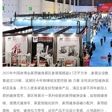
2025年中国体博会家用健身展区参展规模超4.5万平方米，参展企业数
量超过520家。该展区今年将继续深度挖掘 她 力量 女性友好型健身器
材及装备，并引入更多家庭友好型健身产品，满足全家不同年龄段人
群的健身需求。展区将展示一系列创新的家用健身设备，如智能健身
镜、便携式健身车、家庭智能化软件、家用健身器械小配件、家用筋
膜枪、壶铃、健身拉力带等，这些产品不仅设计美观、占地面积小，